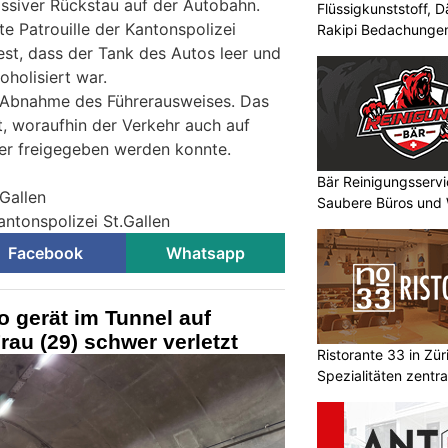
assiver Rückstau auf der Autobahn.
Flüssigkunststoff,
 Patrouille der Kantonspolizei
Rakipi Bedachunge
fest, dass der Tank des Autos leer und
oholisiert war.
e Abnahme des Führerausweises. Das
, woraufhin der Verkehr auch auf
er freigegeben werden konnte.
Bär Reinigungsservi
.Gallen
Saubere Büros und
antonspolizei St.Gallen
Facebook
Whatsapp
 gerät im Tunnel auf
au (29) schwer verletzt
Ristorante 33 in Zür
Spezialitäten zentr