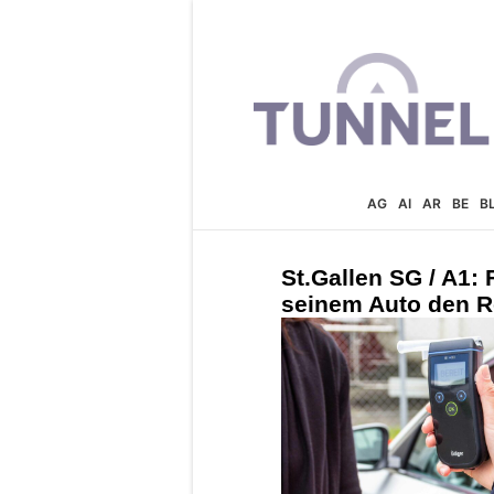
AG
AI
AR
BE
B
St.Gallen SG / A1: 
seinem Auto den 