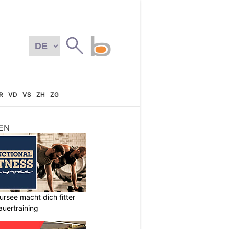
R
VD
VS
ZH
ZG
EN
ursee macht dich fitter
auertraining