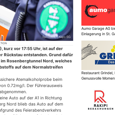
Aumo Garage AG bie
Einlagerung in St. G
KTION
kurz vor 17:55 Uhr, ist auf der
r Rückstau entstanden. Grund dafür
 im Rosenbergtunnel Nord, welches
bstoffs auf dem Normalstreifen
Restaurant Grindel,
Genussvolle Momen
ssichere Atemalkoholprobe beim
Sportzentrum
von 0.72mg/l. Der Führerausweis
e abgenommen.
eine Auto auf der A1 in Richtung
erg Nord blieb das Auto auf dem
ufgrund des Feierabendverkehrs