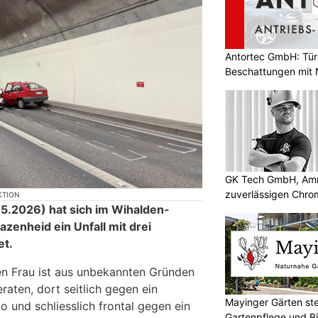
Antortec GmbH: Tür
Beschattungen mit N
GK Tech GmbH, Amri
zuverlässigen Chro
KTION
5.2026) hat sich im Wihalden-
zenheid ein Unfall mit drei
et.
en Frau ist aus unbekannten Gründen
aten, dort seitlich gegen ein
Mayinger Gärten ste
und schliesslich frontal gegen ein
Gartenpflege und Bi