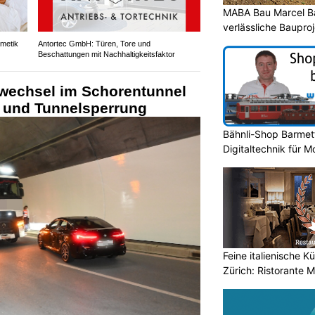
MABA Bau Marcel Ba
verlässliche Baupro
smetik
Antortec GmbH: Türen, Tore und
Beschattungen mit Nachhaltigkeitsfaktor
rwechsel im Schorentunnel
n und Tunnelsperrung
Bähnli-Shop Barmett
Digitaltechnik für 
Feine italienische 
Zürich: Ristorante M