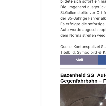
bildete sich sofort ein m
Die umgehend ausgerückte
St.Gallen stellte vor Ort 
der 35-Jährige Fahrer alk
Es erfolgte die sofortig
Auto wurde abgeschleppt
dem Normalstreifen wied
Quelle: Kantonspolizei St
Titelbild: Symbolbild © K
Mail
Bazenheid SG: Auto
Gegenfahrbahn – Fr