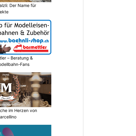
lzli: Der Name für
jekte
ler – Beratung &
Modellbahn-Fans
Küche im Herzen von
arcellino