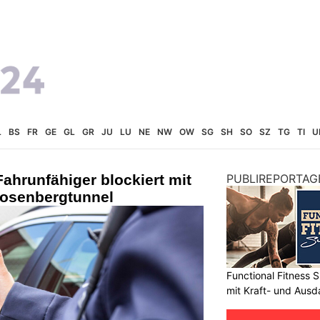
L
BS
FR
GE
GL
GR
JU
LU
NE
NW
OW
SG
SH
SO
SZ
TG
TI
U
Fahrunfähiger blockiert mit
PUBLIREPORTAG
Rosenbergtunnel
Functional Fitness S
mit Kraft- und Ausd