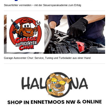
Steuerfehler vermeiden – mit der Steuersparakademie zum Erfolg
Garage Autocenter Chur: Service, Tuning und Turbolader aus einer Hand