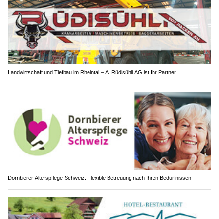
Landwirtschaft und Tiefbau im Rheintal – A. Rüdisühli AG ist Ihr Partner
Dornbierer Alterspflege-Schweiz: Flexible Betreuung nach Ihren Bedürfnissen