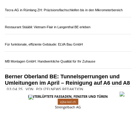
direkten und leistungsfähigen Umleitungsroute hat sich eine
mehrmonatige Sperrung als Bestvariante herausgestellt. Der
Tunnel wird von Ende Juni bis Ende November komplett
gesperrt.
Weiterlesen
Kulinarische Höhepunkte im Hotel Restaurant Riviera: Italienische Küche pur
KEG GmbH: Smarte Haustechnik – PV, Wärmepumpe und Klima vereint
Bähnli-Shop Barmettler – Beratung & Digitaltechnik für Modellbahn-Fans