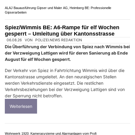
Spiez BE: Leissigentunnel öfter nachts gesperrt
– neue Bauarbeiten
19.02.26
VON
POLIZEI.NEWS REDAKTION
Seit Mitte Januar 2026 wird der Leissigentunnel für die
Erneuerung der elektronischen Betriebs- und
Sicherheitsausrüstung für jeweils vier Nächte pro Woche
gesperrt.
Anfang März starten nun auch bauliche Arbeiten bei den
Tunnelportalen sowie der Ausfahrt Leissigen-West.
Weiterlesen
Hofer Gebäudeautomation GmbH: Effizienzsteigerung für Ihr Gebäude