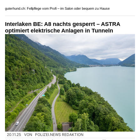
Holling Services: Schnelle Hilfe bei drohenden Wasserschäden
Pneuhaus Büron: Reifenservice inklusive Einlagerung Ihrer Pneus
Künzli Schuhe: Nachhaltig gefertigt in der Schweiz
guterhund.ch: Fellpflege vom Profi – im Salon oder bequem zu Hause
Interlaken BE: A8 nachts gesperrt – ASTRA
optimiert elektrische Anlagen in Tunneln