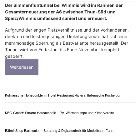
kommt es von Januar bis ca. Juli 2026 zu Sperrungen.
Weiterlesen
Carrosserie Auto24 AG sorgt für perfekte Lackreparaturen am Auto
Hundephysio Larissa: Sanfte Physiotherapie für Alltag und sportliche Hunde
Aemmer Räumungen: Reinigung nach Räumung inklusive Endabnahme
Bürki's Qualitätsböden: Ihr Partner für perfekte Bodenbeläge