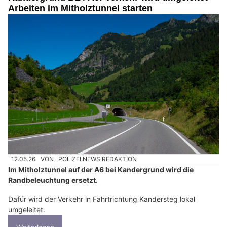
Nachhaltige Reinigung bei Ölunfällen mit Ölfrei GmbH Produkten
Familienunternehmen für Ihre Sicherheit: EM Haustechnik in der Schweiz und
Liechtenstein
Spitex Hand & Herz – Kompetente Spitex für Pflege zu Hause
Traditionshandwerk trifft Design bei Baukunst Nick GmbH in Hersberg BL
Kandergrund BE / A6: Verkehr wird umgeleitet –
Arbeiten im Mitholztunnel starten