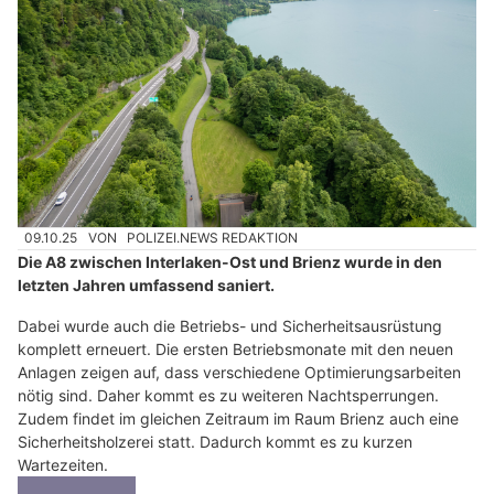
Phoenix & Cataleya Home Elegance mit stilvollen Vorhängen für jeden Raum
Ristorante Muna: Mediterrane Spezialitäten und Takeaway in Bern
Wildhaus-messershop.ch: Technik trifft Tradition beim Messerhandwerk
LDL Security GmbH: Schutzkonzepte für Unternehmen und Events
Interlaken BE: Tunneltechnik auf A8 wird
nachgebessert – Sperrungen bis Dezember