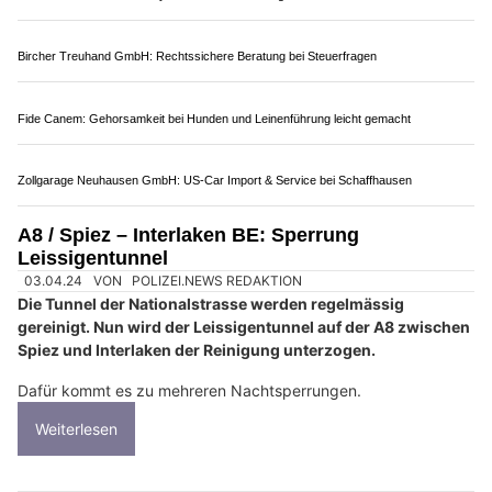
Auto Stettler AG bei Thun BE: Suzuki Neuwagen, Service und Reparaturen
Bott Schweiz AG: Fahrzeugeinrichtungen für Handwerk und Profis
EJBA-KOL GmbH, Strengelbach AG: Qualitätsfenster und Haustüren
Wimmis BE: Simmenfluhtunnel wird für fünf
Monate komplett gesperrt
15.06.26
VON
POLIZEI.NEWS REDAKTION
Der Simmenfluhtunnel bei Wimmis wird im Rahmen der
Gesamterneuerung der A6 zwischen Thun-Süd und
Spiez/Wimmis umfassend saniert und erneuert.
Aufgrund der engen Platzverhältnisse und der vorhandenen,