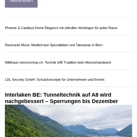
12.05.26
VON
POLIZEI.NEWS REDAKTION
Im Mitholztunnel auf der A6 bei Kandergrund wird die
Randbeleuchtung ersetzt.
Dafür wird der Verkehr in Fahrtrichtung Kandersteg lokal
umgeleitet.
Weiterlesen