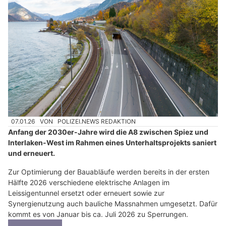
Stressfreier Umzug mit Umzugsservice Swiss GmbH – Jetzt anfragen
Restaurant Alpenblick Passwang: Rast für Velofahrer
A8 / Spiez – Interlaken-West BE: Nachtsperrung
des Leissigentunnels
28.10.24
VON
POLIZEI.NEWS REDAKTION
Im Leissigentunnel auf der A8 zwischen Spiez und Interlaken
müssen verschiedene Signale ersetzt werden.
Dafür wird der Tunnel für eine Nacht gesperrt.
Weiterlesen