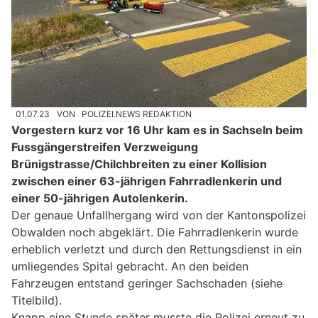
01.07.23
VON
POLIZEI.NEWS REDAKTION
Vorgestern kurz vor 16 Uhr kam es in Sachseln beim
Fussgängerstreifen Verzweigung
Brünigstrasse/Chilchbreiten zu einer Kollision
zwischen einer 63-jährigen Fahrradlenkerin und
einer 50-jährigen Autolenkerin.
Der genaue Unfallhergang wird von der Kantonspolizei
Obwalden noch abgeklärt. Die Fahrradlenkerin wurde
erheblich verletzt und durch den Rettungsdienst in ein
umliegendes Spital gebracht. An den beiden
Fahrzeugen entstand geringer Sachschaden (siehe
Titelbild).
Knapp eine Stunde später musste die Polizei erneut zu