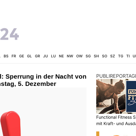
L
BS
FR
GE
GL
GR
JU
LU
NE
NW
OW
SG
SH
SO
SZ
TG
TI
U
l: Sperrung in der Nacht von
PUBLIREPORTAG
nstag, 5. Dezember
Functional Fitness S
mit Kraft- und Ausd