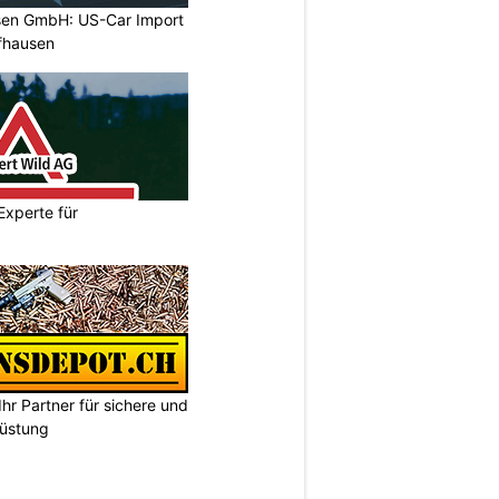
sen GmbH: US-Car Import
ffhausen
Experte für
hr Partner für sichere und
rüstung