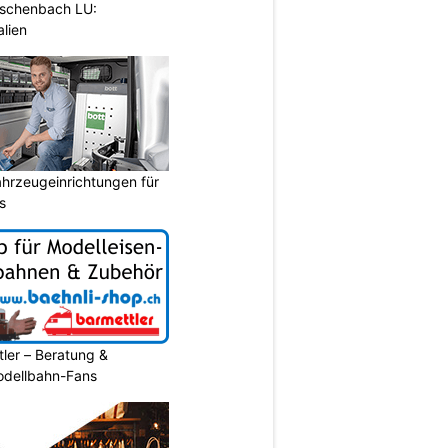
 Eschenbach LU:
alien
ahrzeugeinrichtungen für
s
ler – Beratung &
Modellbahn-Fans