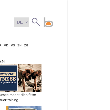
R
VD
VS
ZH
ZG
EN
ursee macht dich fitter
auertraining