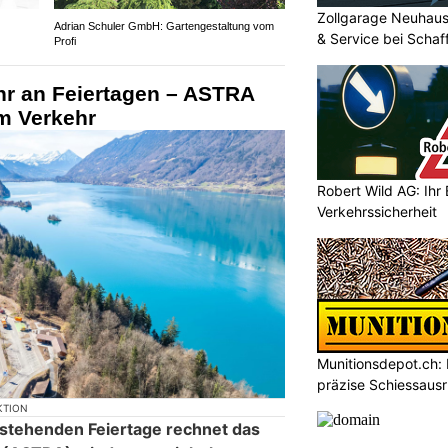
Zollgarage Neuhau
Adrian Schuler GmbH: Gartengestaltung vom
& Service bei Scha
Profi
hr an Feiertagen – ASTRA
m Verkehr
Robert Wild AG: Ihr 
Verkehrssicherheit
Munitionsdepot.ch: I
präzise Schiessaus
KTION
orstehenden Feiertage rechnet das