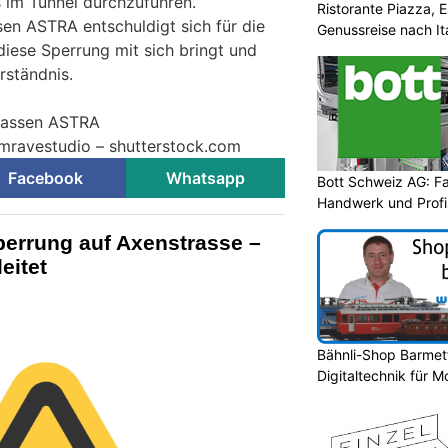
 im Tunnel durchzuführen.
Ristorante Piazza,
en ASTRA entschuldigt sich für die
Genussreise nach It
diese Sperrung mit sich bringt und
rständnis.
trassen ASTRA
omravestudio – shutterstock.com
Facebook
Whatsapp
Bott Schweiz AG: F
Handwerk und Profi
perrung auf Axenstrasse –
eitet
Bähnli-Shop Barmett
Digitaltechnik für 