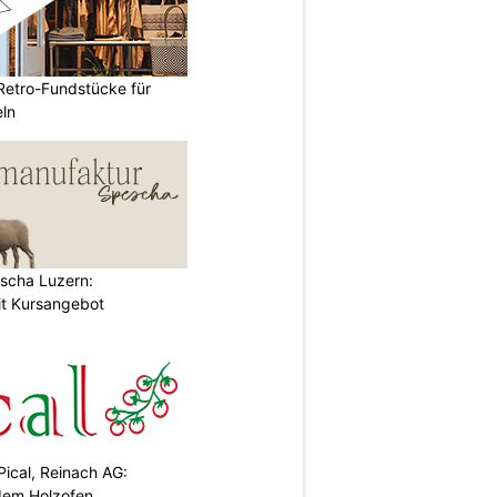
 Retro-Fundstücke für
ln
scha Luzern:
it Kursangebot
Pical, Reinach AG:
dem Holzofen