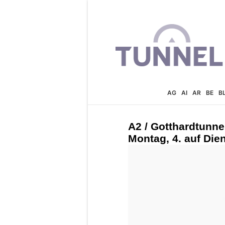
AG
AI
AR
BE
B
A2 / Gotthardtunne
Montag, 4. auf Die