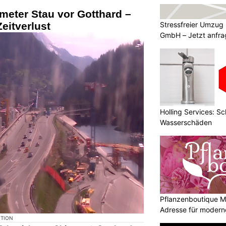
ometer Stau vor Gotthard –
Stressfreier Umzug
eitverlust
GmbH – Jetzt anfr
Holling Services: Sc
Wasserschäden
Pflanzenboutique M
Adresse für moder
KTION