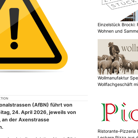
Einzelstück Brocki:
Wohnen und Samme
Wollmanufaktur Spe
Wollfachgeschäft m
KTION
ionalstrassen (AfBN) führt von
eitag, 24. April 2026, jeweils von
, an der Axenstrasse
h.
Ristorante-Pizzeria 
Leckere Pizza aus 