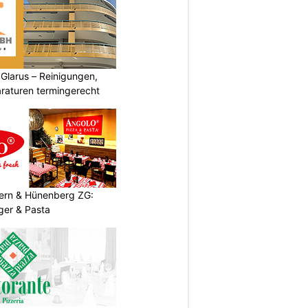
larus – Reinigungen,
aturen termingerecht
zern & Hünenberg ZG:
ger & Pasta