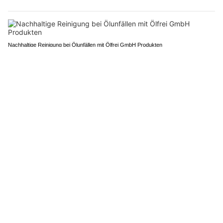
Nachhaltige Reinigung bei Ölunfällen mit Ölfrei GmbH Produkten
Physiotherapie neu gedacht bei dr’Physio z’Marpa: Individuell & nachhaltig