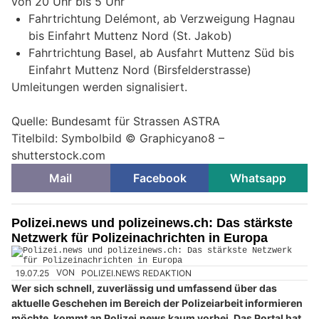
von 20 Uhr bis 5 Uhr
Fahrtrichtung Delémont, ab Verzweigung Hagnau
bis Einfahrt Muttenz Nord (St. Jakob)
Fahrtrichtung Basel, ab Ausfahrt Muttenz Süd bis
Einfahrt Muttenz Nord (Birsfelderstrasse)
Umleitungen werden signalisiert.
Quelle: Bundesamt für Strassen ASTRA
Titelbild: Symbolbild © Graphicyano8 –
shutterstock.com
Mail
Facebook
Whatsapp
Polizei.news und polizeinews.ch: Das stärkste
Netzwerk für Polizeinachrichten in Europa
19.07.25
VON
POLIZEI.NEWS REDAKTION
Wer sich schnell, zuverlässig und umfassend über das
aktuelle Geschehen im Bereich der Polizeiarbeit informieren
möchte, kommt an Polizei.news kaum vorbei. Das Portal hat