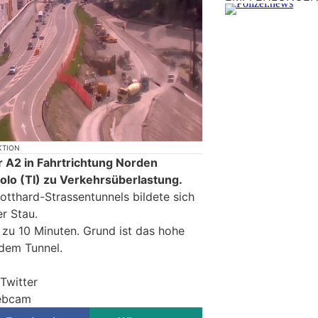
KTION
r A2 in Fahrtrichtung Norden
olo (TI) zu Verkehrsüberlastung.
tthard-Strassentunnels bildete sich
er Stau.
 zu 10 Minuten. Grund ist das hohe
dem Tunnel.
Twitter
Webcam