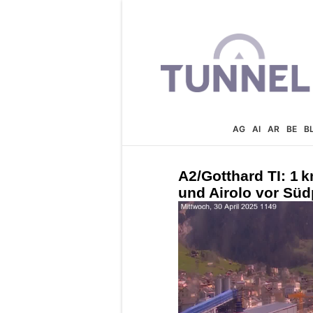
AG
AI
AR
BE
B
A2/Gotthard TI: 1 
und Airolo vor Süd