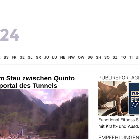
L
BS
FR
GE
GL
GR
JU
LU
NE
NW
OW
SG
SH
SO
SZ
TG
TI
U
km Stau zwischen Quinto
PUBLIREPORTAG
portal des Tunnels
Functional Fitness S
mit Kraft- und Ausd
EMPFEHLUNGE