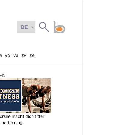
R
VD
VS
ZH
ZG
EN
ursee macht dich fitter
auertraining
N