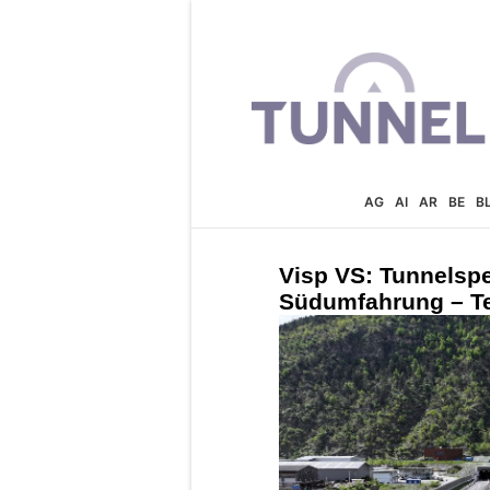
AG
AI
AR
BE
B
Visp VS: Tunnelsp
Südumfahrung – Tes