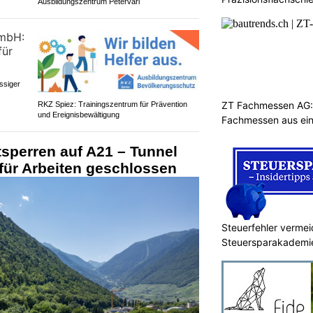
Ausbildungszentrum Petervari
Mikrometerbereich
ssiger
ZT Fachmessen AG:
RKZ Spiez: Trainingszentrum für Prävention
und Ereignisbewältigung
Fachmessen aus ei
sperren auf A21 – Tunnel
für Arbeiten geschlossen
Steuerfehler vermei
Steuersparakademie