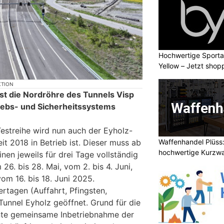
Hochwertige Sporta
Yellow – Jetzt shop
KTION
ist die Nordröhre des Tunnels Visp
riebs- und Sicherheitssystems
Testreihe wird nun auch der Eyholz-
Waffenhandel Plüss:
it 2018 in Betrieb ist. Dieser muss ab
hochwertige Kurzw
nen jeweils für drei Tage vollständig
6. bis 28. Mai, vom 2. bis 4. Juni,
vom 16. bis 18. Juni 2025.
tagen (Auffahrt, Pfingsten,
Tunnel Eyholz geöffnet. Grund für die
ante gemeinsame Inbetriebnahme der