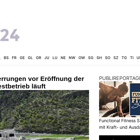
L
BS
FR
GE
GL
GR
JU
LU
NE
NW
OW
SG
SH
SO
SZ
TG
TI
U
errungen vor Eröffnung der
PUBLIREPORTAG
tbetrieb läuft
Functional Fitness S
mit Kraft- und Ausd