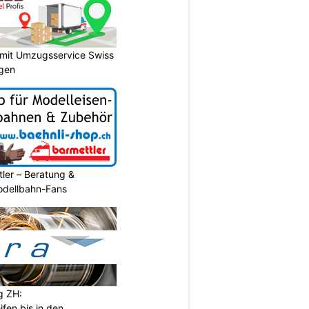
 mit Umzugsservice Swiss
agen
ler – Beratung &
Modellbahn-Fans
g ZH:
ifen bis in den