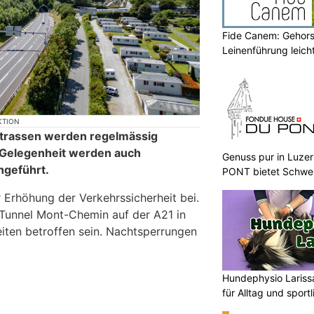
Fide Canem: Gehor
Leinenführung leic
KTION
strassen werden regelmässig
r Gelegenheit werden auch
Genuss pur in Luz
hgeführt.
PONT bietet Schwei
 Erhöhung der Verkehrssicherheit bei.
Tunnel Mont-Chemin auf der A21 in
iten betroffen sein. Nachtsperrungen
Hundephysio Larissa
für Alltag und sport