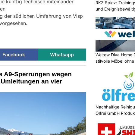
ie künftig technisch miteinander
RKZ Spiez: Training
en.
und Ereignisbewält
ng der südlichen Umfahrung von Visp
 vorgesehen.
Facebook
Whatsapp
Weltew Diva Home G
stilvolle Möbel ohn
he A9-Sperrungen wegen
 Umleitungen an vier
Nachhaltige Reinigu
Ölfrei GmbH Produk