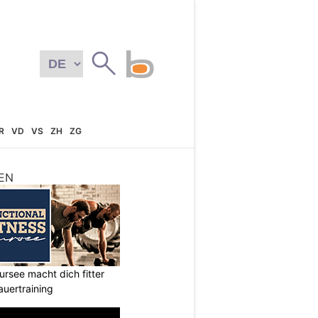
R
VD
VS
ZH
ZG
EN
ursee macht dich fitter
auertraining