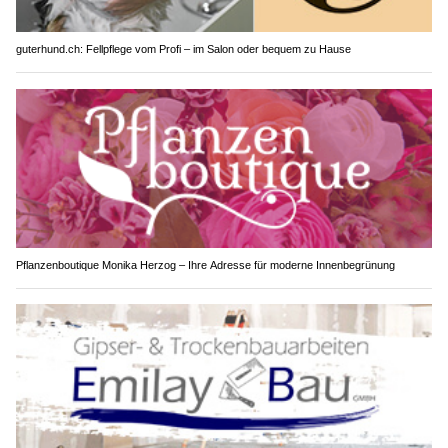
guterhund.ch: Fellpflege vom Profi – im Salon oder bequem zu Hause
Pflanzenboutique Monika Herzog – Ihre Adresse für moderne Innenbegrünung