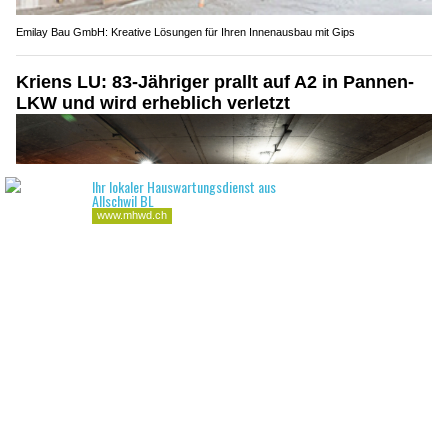
Emilay Bau GmbH: Kreative Lösungen für Ihren Innenausbau mit Gips
Kriens LU: 83-Jähriger prallt auf A2 in Pannen-
LKW und wird erheblich verletzt
02.07.26
VON
POLIZEI.NEWS REDAKTION
Am Mittwoch (1. Juli 2026, kurz nach 14:15 Uhr) fuhr der
Lenker eines Sattelmotorfahrzeuges auf der
Autobahn A2
in
Kriens in Richtung Süden.