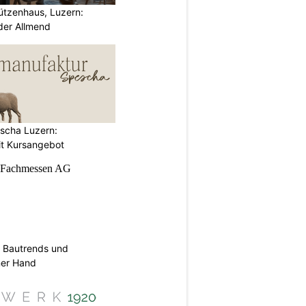
ützenhaus, Luzern:
der Allmend
scha Luzern:
it Kursangebot
 Bautrends und
ner Hand