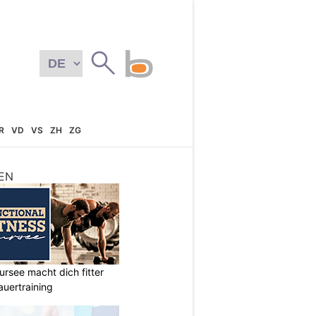
R
VD
VS
ZH
ZG
EN
ursee macht dich fitter
auertraining