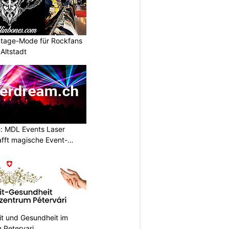
intage-Mode für Rockfans
Altstadt
n: MDL Events Laser
fft magische Event-
it und Gesundheit im
 Petervari