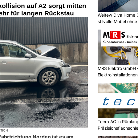
ollision auf A2 sorgt mitten
ehr für langen Rückstau
Weltew Diva Home G
stilvolle Möbel ohn
MRS Elektro GmbH 
Elektroinstallatione
Tecra AG in Rümlan
Präzisionsflachschle
KTION
Mikrometerbereich
Fahrtrichtung Norden ist es am