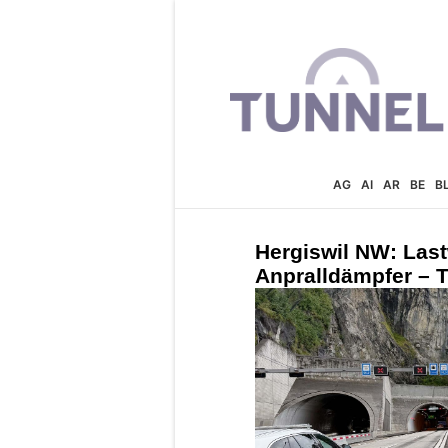
AG
AI
AR
BE
B
Hergiswil NW: Last
Anpralldämpfer – T