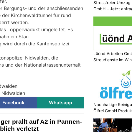
fer.
Stressfreier Umzug
der Bergungs- und der anschliessenden
GmbH – Jetzt anfr
 der Kirchenwaldtunnel für rund
perrt werden.
as Lopperviadukt umgeleitet. Es
bahn ein Stau.
 wird durch die Kantonspolizei
Lüönd Arbeiten Gmb
tonspolizei Nidwalden, die
Streudienste im Win
s und der Nationalstrassenunterhalt
idwalden
ei Nidwalden
Facebook
Whatsapp
Nachhaltige Reinigu
Ölfrei GmbH Produk
ger prallt auf A2 in Pannen-
lich verletzt