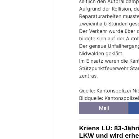
seitlich den Aufpralldämp
Aufgrund der Kollision, 
Reparaturarbeiten musste
zweieinhalb Stunden ges
Der Verkehr wurde über d
bildete sich auf der Auto
Der genaue Unfallhergang
Nidwalden geklärt.
Im Einsatz waren die Kan
Stützpunktfeuerwehr Stan
zentras.
Quelle: Kantonspolizei N
Bildquelle: Kantonspoliz
Mail
Kriens LU: 83-Jähri
LKW und wird erheb