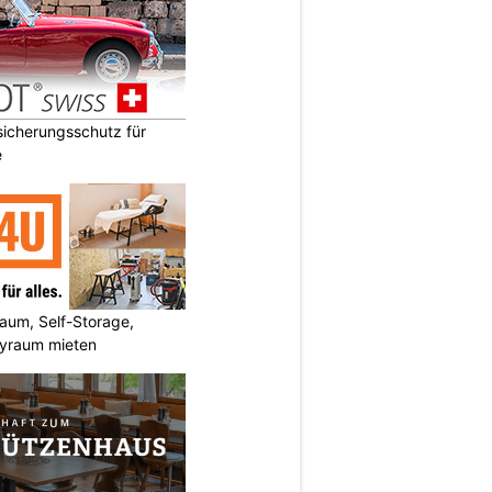
icherungsschutz für
e
um, Self-Storage,
byraum mieten