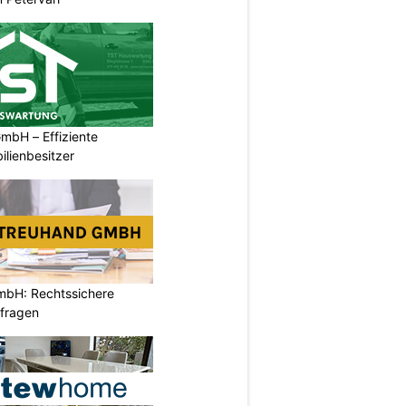
bH – Effiziente
lienbesitzer
mbH: Rechtssichere
rfragen