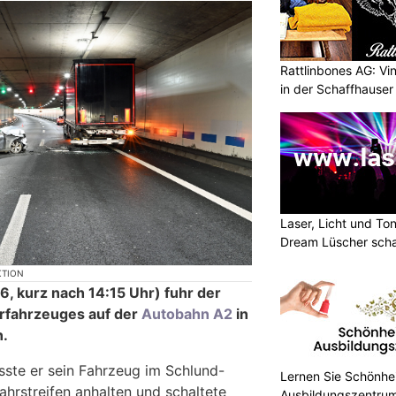
Rattlinbones AG: V
in der Schaffhauser 
Laser, Licht und To
Dream Lüscher scha
Atmosphäre
KTION
6, kurz nach 14:15 Uhr) fuhr der
orfahrzeuges auf der
Autobahn A2
in
n.
ste er sein Fahrzeug im Schlund-
Lernen Sie Schönhe
hrstreifen anhalten und schaltete
Ausbildungszentrum