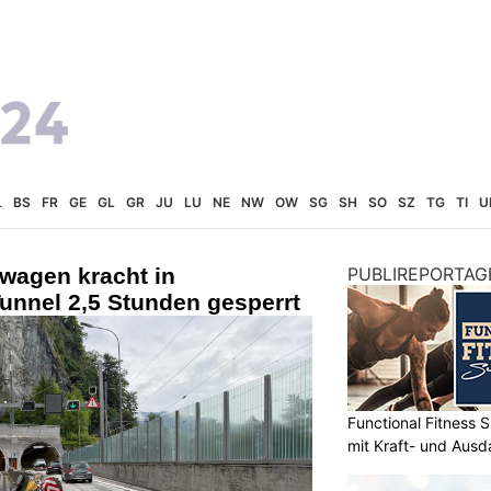
L
BS
FR
GE
GL
GR
JU
LU
NE
NW
OW
SG
SH
SO
SZ
TG
TI
U
wagen kracht in
PUBLIREPORTAG
unnel 2,5 Stunden gesperrt
Functional Fitness S
mit Kraft- und Ausd