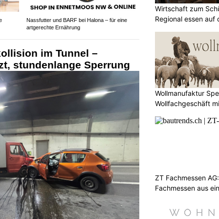
Wirtschaft zum Sch
Regional essen auf 
e
Nassfutter und BARF bei Halona – für eine
artgerechte Ernährung
ollision im Tunnel –
tzt, stundenlange Sperrung
Wollmanufaktur Spe
Wollfachgeschäft m
ZT Fachmessen AG:
Fachmessen aus ei