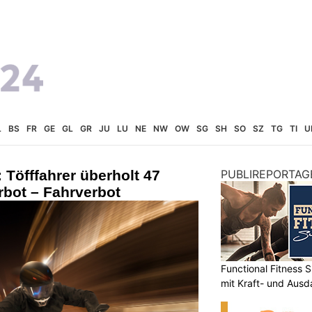
L
BS
FR
GE
GL
GR
JU
LU
NE
NW
OW
SG
SH
SO
SZ
TG
TI
U
 Töfffahrer überholt 47
PUBLIREPORTAG
rbot – Fahrverbot
Functional Fitness S
mit Kraft- und Ausd