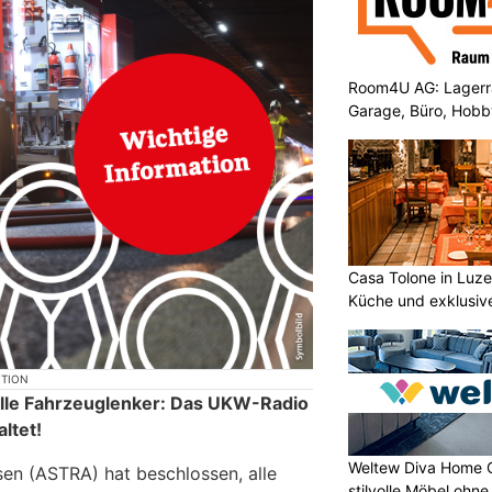
Room4U AG: Lagerra
Garage, Büro, Hob
Casa Tolone in Luzer
Küche und exklusiv
KTION
alle Fahrzeuglenker: Das UKW-Radio
ltet!
Weltew Diva Home G
en (ASTRA) hat beschlossen, alle
stilvolle Möbel ohn