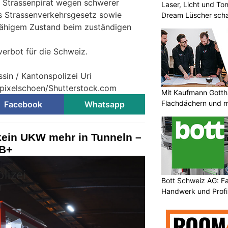
s Strassenpirat wegen schwerer
Laser, Licht und To
 Strassenverkehrsgesetz sowie
Dream Lüscher scha
Atmosphäre
fähigem Zustand beim zuständigen
verbot für die Schweiz.
ssin / Kantonspolizei Uri
 pixelschoen/Shutterstock.com
Mit Kaufmann Gotth
Flachdächern und m
Facebook
Whatsapp
kein UKW mehr in Tunneln –
AB+
Bott Schweiz AG: F
Handwerk und Profi