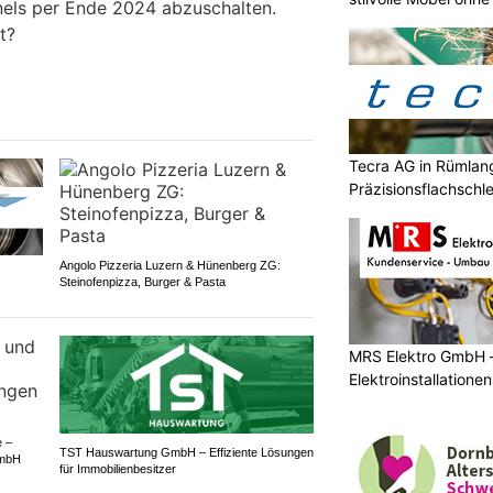
els per Ende 2024 abzuschalten.
t?
Tecra AG in Rümlan
Präzisionsflachschle
Mikrometerbereich
Angolo Pizzeria Luzern & Hünenberg ZG:
Steinofenpizza, Burger & Pasta
MRS Elektro GmbH 
Elektroinstallatione
e –
TST Hauswartung GmbH – Effiziente Lösungen
GmbH
für Immobilienbesitzer