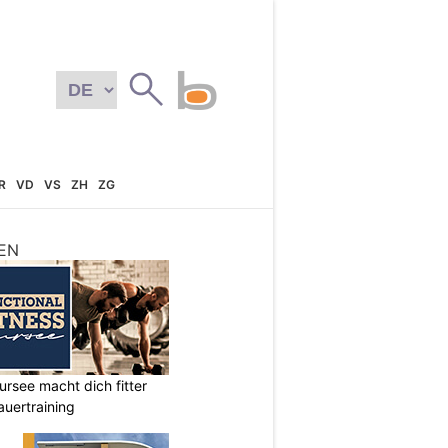
R
VD
VS
ZH
ZG
EN
ursee macht dich fitter
auertraining