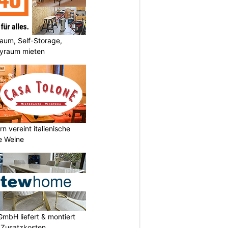
um, Self-Storage,
byraum mieten
n vereint italienische
e Weine
mbH liefert & montiert
e Zusatzkosten