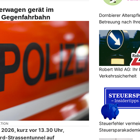
ferwagen gerät im
Dornbierer Alterspf
f Gegenfahrbahn
Betreuung nach Ihr
Robert Wild AG: Ihr 
Verkehrssicherheit
Steuerfehler vermei
KTION
i 2026, kurz vor 13.30 Uhr,
Steuersparakademie
ard-Strassentunnel auf