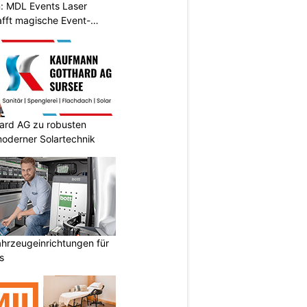
n: MDL Events Laser
fft magische Event-
ard AG zu robusten
oderner Solartechnik
ahrzeugeinrichtungen für
s