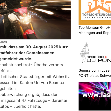
Top Monteur GmbH G
Montagen und Repar
KTION
e mit, dass am 30. August 2025 kurz
rradfahrer der Gemeinsamen
gemeldet wurde.
obahntunnel trotz Überholverbots
Genuss pur in Luz
führt.
PONT bietet Schwei
 britischer Staatsbürger mit Wohnsitz
iessend im Kanton Uri von Beamten
gehalten.
oüberwachung ergab, dass der
 insgesamt 47 Fahrzeuge – darunter
tos – überholt hatte.