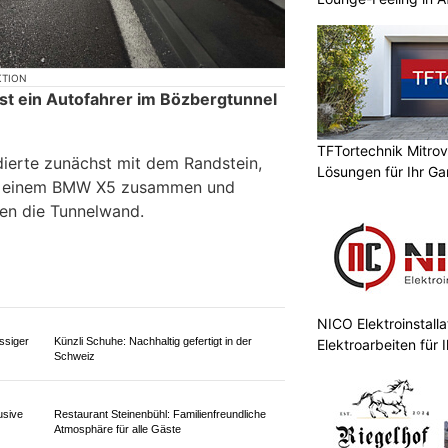
KTION
ist ein Autofahrer im Bözbergtunnel
.
TFTortechnik Mitrov
dierte zunächst mit dem Randstein,
Lösungen für Ihr Ga
mit einem BMW X5 zusammen und
gen die Tunnelwand.
NICO Elektroinstall
ssiger
Künzli Schuhe: Nachhaltig gefertigt in der
Elektroarbeiten für I
Schweiz
usive
Restaurant Steinenbühl: Familienfreundliche
Atmosphäre für alle Gäste