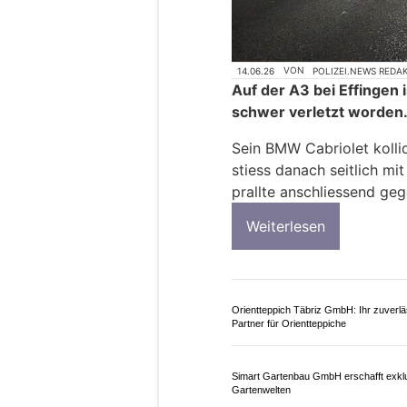
14.06.26
VON
POLIZEI.NEWS REDA
Auf der A3 bei Effingen 
schwer verletzt worden
Sein BMW Cabriolet kolli
stiess danach seitlich 
prallte anschliessend ge
Weiterlesen
Orientteppich Täbriz GmbH: Ihr zuverlä
Partner für Orientteppiche
Simart Gartenbau GmbH erschafft exkl
Gartenwelten