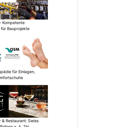
– Kompetente
n für Bauprojekte
ädie für Einlagen,
omfortschuhe
 & Restaurant: Swiss
foltern a. A. ZH