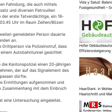
Vida y Salud: Balan
en Fahndung, die auch mittels
Fussgesundheit – 
satz und diversen Patrouillen
 der erste Tatverdächtige, ein 18-
n 03.45 Uhr im Raum Zeihen/Bözen
weiten gemeldeten Person dauerte
unden an.
Hofer Gebäudeauto
Drittperson via Polizeinotruf, dass
Effizienzsteigerung
 einem Autobahntunnel gesichtet
 die Kantonspolizei einen 20-jährigen
nehmen, der auf das Signalement des
passen dürfte.
hre Ermittlungen aufgenommen und
im Zusammenhang mit dem Einbruch
HaarStark. in Wohlen
Haarschnitt und Ma
t eine Untersuchung eingeleitet.