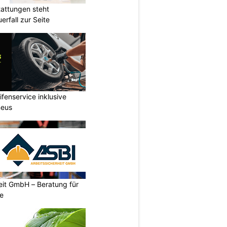
attungen steht
rfall zur Seite
fenservice inklusive
neus
eit GmbH – Beratung für
ze