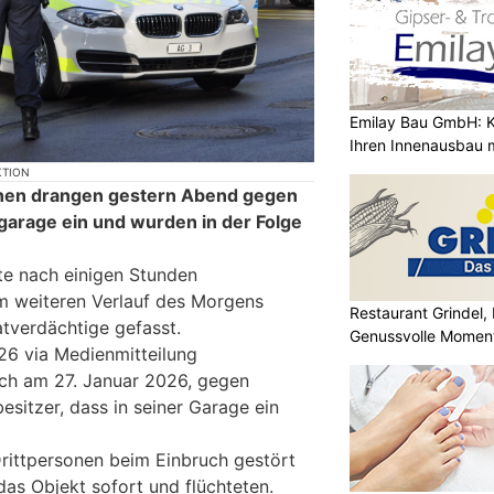
Emilay Bau GmbH: K
Ihren Innenausbau m
KTION
nen drangen gestern Abend gegen
ogarage ein und wurden in der Folge
te nach einigen Stunden
 weiteren Verlauf des Morgens
Restaurant Grindel,
tverdächtige gefasst.
Genussvolle Momen
26 via Medienmitteilung
Sportzentrum
ich am 27. Januar 2026, gegen
esitzer, dass in seiner Garage ein
rittpersonen beim Einbruch gestört
das Objekt sofort und flüchteten.