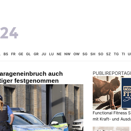
L
BS
FR
GE
GL
GR
JU
LU
NE
NW
OW
SG
SH
SO
SZ
TG
TI
U
arageneinbruch auch
PUBLIREPORTAG
htiger festgenommen
Functional Fitness S
mit Kraft- und Ausd