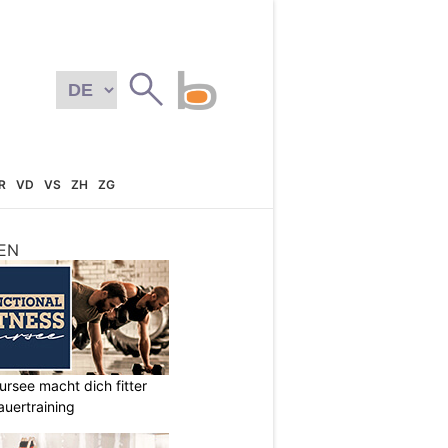
R
VD
VS
ZH
ZG
EN
ursee macht dich fitter
auertraining