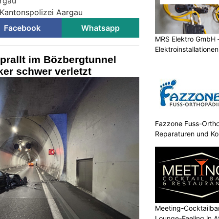
argau
 Kantonspolizei Aargau
Facebook
Whatsapp
MRS Elektro GmbH 
Elektroinstallatione
prallt im Bözbergtunnel
er schwer verletzt
Fazzone Fuss-Orthop
Reparaturen und K
Meeting-Cocktailbar
Lounge-Feeling in Af