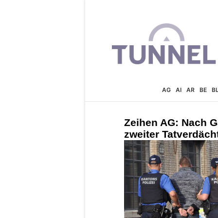
AG
AI
AR
BE
B
Zeihen AG: Nach G
zweiter Tatverdäc