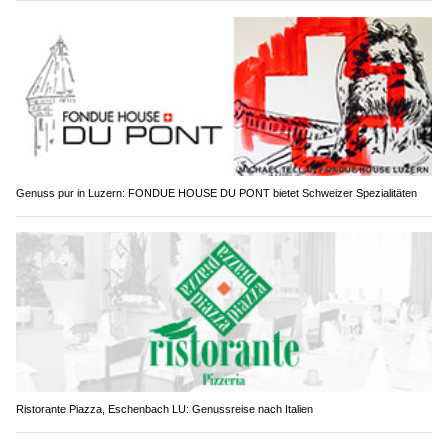
Genuss pur in Luzern: FONDUE HOUSE DU PONT bietet Schweizer Spezialitäten
Ristorante Piazza, Eschenbach LU: Genussreise nach Italien