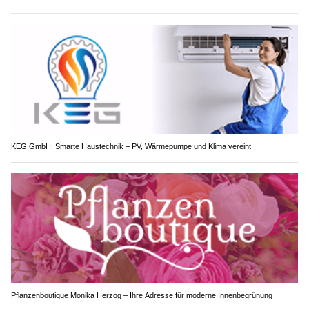
KEG GmbH: Smarte Haustechnik – PV, Wärmepumpe und Klima vereint
Pflanzenboutique Monika Herzog – Ihre Adresse für moderne Innenbegrünung