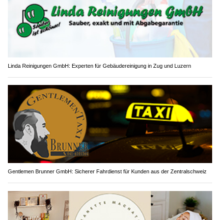
Linda Reinigungen GmbH: Experten für Gebäudereinigung in Zug und Luzern
Gentlemen Brunner GmbH: Sicherer Fahrdienst für Kunden aus der Zentralschweiz