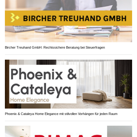
Bircher Treuhand GmbH: Rechtssichere Beratung bei Steuerfragen
Phoenix & Cataleya Home Elegance mit stilvollen Vorhängen für jeden Raum