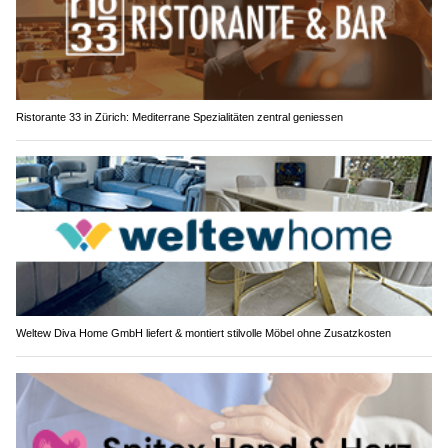
Ristorante 33 in Zürich: Mediterrane Spezialitäten zentral geniessen
Weltew Diva Home GmbH liefert & montiert stilvolle Möbel ohne Zusatzkosten