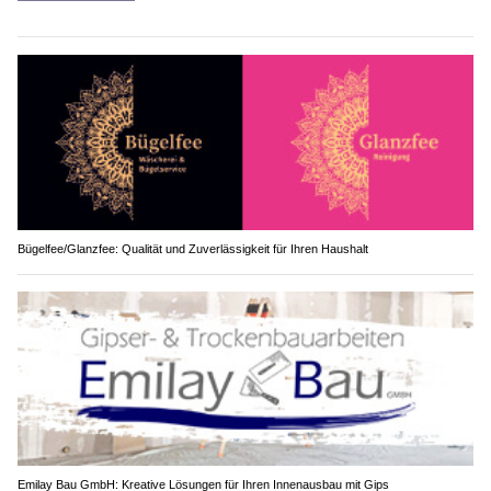
Bügelfee/Glanzfee: Qualität und Zuverlässigkeit für Ihren Haushalt
Emilay Bau GmbH: Kreative Lösungen für Ihren Innenausbau mit Gips