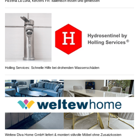
Pizzeria La Luna, Kerzers FR: Italienisch essen und geniessen
Holling Services: Schnelle Hilfe bei drohenden Wasserschäden
Weltew Diva Home GmbH liefert & montiert stilvolle Möbel ohne Zusatzkosten