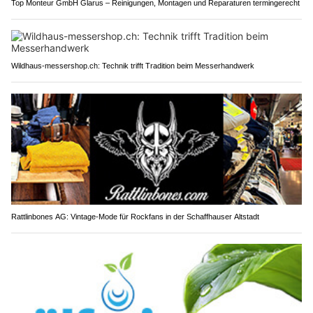
Top Monteur GmbH Glarus – Reinigungen, Montagen und Reparaturen termingerecht
Wildhaus-messershop.ch: Technik trifft Tradition beim Messerhandwerk
Rattlinbones AG: Vintage-Mode für Rockfans in der Schaffhauser Altstadt