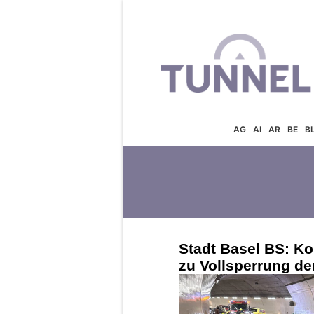
AG
AI
AR
BE
B
Stadt Basel BS: Ko
zu Vollsperrung d