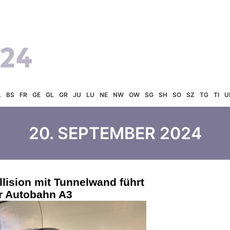
L
BS
FR
GE
GL
GR
JU
LU
NE
NW
OW
SG
SH
SO
SZ
TG
TI
U
20. SEPTEMBER 2024
llision mit Tunnelwand führt
er Autobahn A3