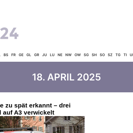
L
BS
FR
GE
GL
GR
JU
LU
NE
NW
OW
SG
SH
SO
SZ
TG
TI
U
18. APRIL 2025
e zu spät erkannt – drei
l auf A3 verwickelt