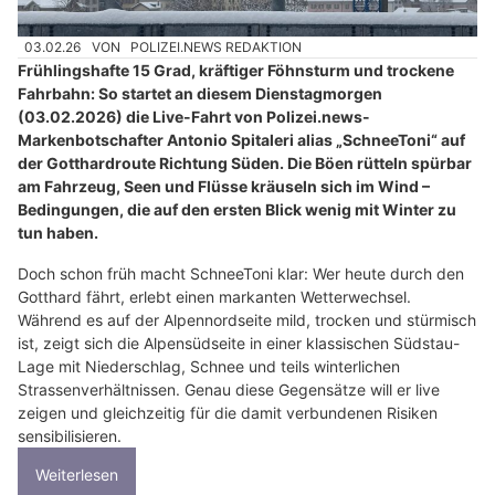
03.02.26
VON
POLIZEI.NEWS REDAKTION
Frühlingshafte 15 Grad, kräftiger Föhnsturm und trockene
Fahrbahn: So startet an diesem Dienstagmorgen
(03.02.2026) die Live-Fahrt von Polizei.news-
Markenbotschafter Antonio Spitaleri alias „SchneeToni“ auf
der Gotthardroute Richtung Süden. Die Böen rütteln spürbar
am Fahrzeug, Seen und Flüsse kräuseln sich im Wind –
Bedingungen, die auf den ersten Blick wenig mit Winter zu
tun haben.
Doch schon früh macht SchneeToni klar: Wer heute durch den
Gotthard fährt, erlebt einen markanten Wetterwechsel.
Während es auf der Alpennordseite mild, trocken und stürmisch
ist, zeigt sich die Alpensüdseite in einer klassischen Südstau-
Lage mit Niederschlag, Schnee und teils winterlichen
Strassenverhältnissen. Genau diese Gegensätze will er live
zeigen und gleichzeitig für die damit verbundenen Risiken
sensibilisieren.
Weiterlesen