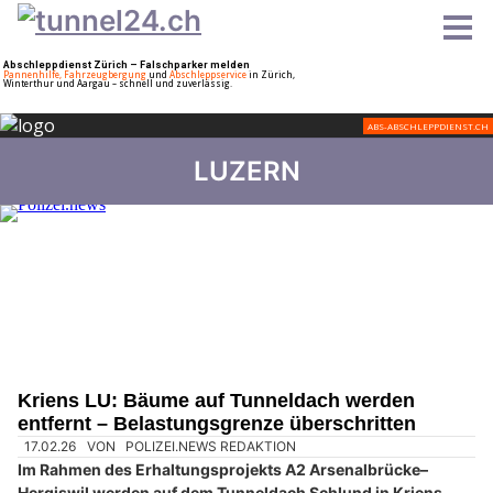
LUZERN
Kriens LU: Bäume auf Tunneldach werden
entfernt – Belastungsgrenze überschritten
17.02.26
VON
POLIZEI.NEWS REDAKTION
Im Rahmen des Erhaltungsprojekts A2 Arsenalbrücke–
Hergiswil werden auf dem Tunneldach Schlund in Kriens